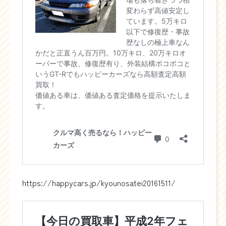
https://happycars.jp/kyounosatei20161511/