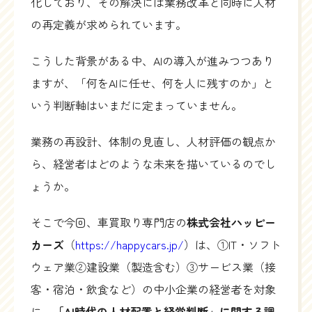
化しており、その解決には業務改革と同時に人材
の再定義が求められています。
こうした背景がある中、AIの導入が進みつつあり
ますが、「何をAIに任せ、何を人に残すのか」と
いう判断軸はいまだに定まっていません。
業務の再設計、体制の見直し、人材評価の観点か
ら、経営者はどのような未来を描いているのでし
ょうか。
そこで今回、車買取り専門店の
株式会社ハッピー
カーズ
（
https://happycars.jp/
）は、①IT・ソフト
ウェア業②建設業（製造含む）③サービス業（接
客・宿泊・飲食など）の中小企業の経営者を対象
に、
「AI時代の人材配置と経営判断」に関する調