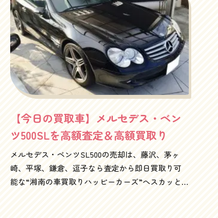
ー全盛時代にとてつもなく輝いていたクルマなん
だな～としみじみ時代の変化について思いを馳せ
ずにはいられないこの感じが、2016年の今、４０代
の心に響くのであります。当時都会で仕事してる
２０代独身にとって、アウディTTクーペといった
ら本当に憧れでしたからね。微妙に手が届く感じ
だったし（笑）で、運転してみると、これがまた
いーんです！！アウディの査定・買取りはアウデ
【今日の買取車】メルセデス・ベン
ィを得意とする買取店、ハッピーカーズにお任せ
ください1800ccの4気筒に、ターボチャージャー搭
ツ500SLを高額査定＆高額買取り
載で、四駆。これが思いの外軽快かつ爽快！クラ
メルセデス・ベンツSL500の売却は、藤沢、茅ヶ
ッチも重くなくて、カジュアルな感じがまたいい
崎、平塚、鎌倉、逗子なら査定から即日買取り可
んですよね～たぶん後にデビューする3200ccのエ
能な“湘南の車買取りハッピーカーズ”へスカッと
ンジンだと、ちょっとフロントヘビーになりすぎ
晴れ渡る冬晴れの日！こんな日は海沿いの１３４
るような気がしますが、多分乗ってみると3200cc
号線あたり屋根開けて走りたいな～と思っている
最高ってなるのがハッピーカーズ的インプレッシ