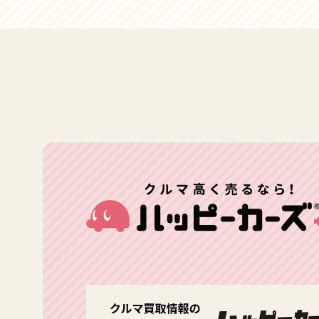
ださい↓ハッピーカーズオフィシャルサイト
ツテイスト満載なんですが、バリバリラグジュア
様もダイビングをやられるとかで、爽やかで素敵
https://happycars.jp愛車を高く売るために、知っ
リーでコンフォータブルです。夜の室内灯の間接
な方でした。プロシードって、横幅の割に長さが5
ておきたい１０のことhttps://happycars.jpメール
照明なんて、マンダリンオリエンタルのラウンジ
ｍ以上あって、いじり方ひとつで、格好良くも悪
の返信を待ちきれない方は是非お電話で！フリー
かどこかと間違ってしまいそうな感じです。地味
くもどちらにでも転ぶんですが、今回の買取車は3
ダイヤル 0120-505-289》ハッピーカーズホームペ
に感動します。「あーやっぱりベンツって素敵」
インチアップでスタイリッシュに決まってます。
ージに戻る
ってなっちゃいます。写真を撮り忘れたのが残念
外装にはわずかに錆も浮いていますが、それはそ
です、すみません！ＡＭＧスポーツパッケージで
れでこの年式であれば少ない方。自然のウェザリ
は、ひそかにステンレスアクセル＆ブレーキペダ
ングって感じでしょうか。ド定番のランチョのサ
ル（ラバースタッド付）をおごるというこだわ
スキットで足回りもきっちり。もちろんプラス査
り！もちろんＡＭＧスポーツパッケージはプラス
定です！構造変更で車検もバッチリの足回り。ラ
査定ポイントです内装は、ベンツらしくなかなか
ンチョのサスキットも決まってます！！なんとな
のキラキラ感。AMGスポーツパッケージでは、ス
く運転しながら波の数だけ抱きしめてで織田裕二
テンレスアクセル＆ブレーキペダル装備で足元ま
が乗ってたダットサントラックを思い出してしま
でキラキラ！そして実は、このE350アバンギャル
いました。結構バブル時代の映画の印象って強烈
ドブルーテックで、AMGスポーツパッケージは、
に印象に残っていますよね。カセットから流れる
極めて玉数が少ないんです。プレミアの香りがプ
のはもちろん You'reOnlyLonelyあの時代、車のダ