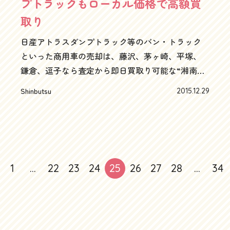
プトラックもローカル価格で高額買
く売るために、知っておきたい１０のこと
して勝つために開発された車なんです！！ラリー
https://happycars.jp》ハッピーカーズホームペー
取り
やダートラやる方にとっては垂涎物の戦闘力らし
ジに戻る
いです。レア車に入るダイハツブーンX4ハイグレ
日産アトラスダンプトラック等のバン・トラック
ードパッケージの相場は高値安定でもちろんハッ
といった商用車の売却は、藤沢、茅ヶ崎、平塚、
ピーカーズでは一発高額査定提示ですステアリン
鎌倉、逗子なら査定から即日買取り可能な“湘南の
グはMOMO製を奢り、ダッシュボードの上にもっ
車買取りハッピーカーズ”へ今日の買取車、平成27
こりと鎮座するのはブースト計ではなくタコメー
Shinbutsu
2015.12.29
年の大トリは、もちろん徒歩圏内、辻堂東海岸で
ター。たしかに標準のパッソやブーンを運転する
のお引き取り！紅白でいえばサブちゃん登場、っ
場合、インパネにタコメーターは不要ですもん
て感じの、そう、まさかのダンプトラックきまし
ね。でも競技やる人は必須（笑）8000回転からの
た～！ハッピーカーズは外車に強いとか、意外と
レッドゾーンがやる気にさせます。「1万まできっ
低年式過走行車に強いとか、巷ではいろんな噂が
ちり踏め」と、拓海の親父の言葉が脳裏をよぎり
1
…
22
23
24
25
26
27
28
…
34
ありますが、実は商用車の買取りに強いってこと
ました。ダイハツブーントヨタパッソ等のコンパ
に、まだ気がついていない方も多いかと思いま
クトカーの査定はハッピーカーズへお任せ1000ccの
す！！実は100系ハイエースに精通していたり、キ
直4インタークーラー付きターボを操るにはやはり
ャラバンバンやバネットバンの買取りが得意だっ
5速MTのクロスミッション！これで4WDなんだか
たりするのは、やはりタンザニアでの法人設立に