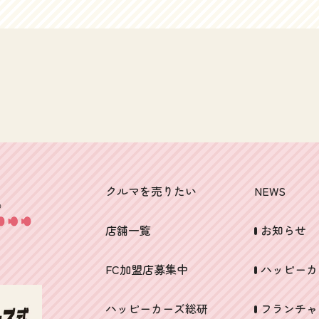
ら峠のダウンヒルなんかじゃ無敵なんじゃないで
加えて、その経営経験が生きているのではないで
しょうか。見ればみるほど普通に運転してみたい
しょうか。アフリカでの事業は大赤字でしたが、
ですね～たいていMT車の方がATより高い査定が出
人生的にはプラスかと（笑）そうなんです。意外
るようですそんなわけで、買取りに関しては一発
とハッピーカーズはトラックいけます。相場観あ
で最高額提示で買わせていただきました。レア
ります。内緒ですが、トラック系は、ほとんど言
車、珍しい車は、強気で買い！というわけでお客
い値でやってます。相場には詳しいですが、操縦
さまもハッピー！社外アルミホイールも査定額ア
は不慣れです。大丈夫です。トラックの売り先は
ップのポイントですいや～、車って本当に、いい
いくらでもあります。まずはこれいくらって、聞
もんですね～さて、そんなわけで、ダイハツブー
いてみてほしいです。きっと得しますよ～4ｔまで
ンX4等の競技ベース車両やチューニングカー、改
クルマを売りたい
NEWS
なら自走でお引き取り可能です。もちろん大きい
造車も専門家が高額査定いたします！ハッピーカ
のも歓迎ですいすゞ・エルフや日産アトラス、ト
ーズでは常に誠心誠意一発で最高額を提示するこ
店舗一覧
お知らせ
ヨタ・ダイナといったトラックの買取りもハッピ
とを心がけています、愛車を売却の際は、まずは
ーカーズまでいや～、この荷台がせり上がる感
ハッピーカーズへお声がけください。20年前、20
FC加盟店募集中
ハッピーカ
じ、男っぽくていいですよね～無駄にときめきま
万Km以上走った車の売却・査定の依頼、お問い合
すよね～そんなわけで、さて、そんなわけで、日
わせはこちらまでローンがある車も、もちろん高
ハッピーカーズ総研
フランチャ
産アトラスダンプやいすゞ・エルフ、トヨタ・ダ