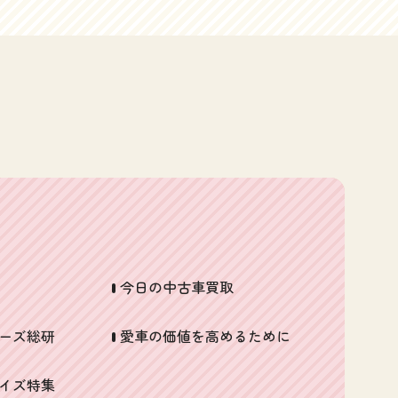
平塚・鎌倉・逗子）では買取り価格＆顧客満足度
を目指しているハッピーカーズならほとんど新車
能な“湘南の車買取ハッピーカーズ”へハッピーカ
No.1を目指しているハッピーカーズならほとんど新
から、10万kmオーバー、10年以上前の車も大歓迎
ーズ湘南本店の商圏は主に２km圏内。だからこそ
車から、10万kmオーバー、10年以上前の車も大歓
です！親切丁寧に査定します。ハッピーカーズで
できるご近所価格。特に、最近では辻堂西海岸、
迎です！親切丁寧に査定します。ハッピーカーズ
は価格決裁出来る者がお伺いしますので、わずか15
辻堂東海岸、辻堂太平台といった地域ではたぶん
では価格決裁出来る者がお伺いしますので、わず
分の査定で即決価格提示が可能です！！ちょっと
いちばん高く車買取りしているような気がします
か15分の査定で即決価格提示が可能です！！ちょっ
自分の愛車の相場を知りたいな～という方は是非
し、本当にこの地域ではよく買わせていただいて
と自分の愛車の相場を知りたいな～という方は是
こちらのかんたんWeb査定でチェックしてみてくだ
おります。例えば、平成16年式のファンカーゴです
非こちらのかんたんWeb査定でチェックしてみてく
さい↓ハッピーカーズオフィシャルサイト
が、ちょっと前はアフリカ向け輸出相場が下支え
ださい↓ハッピーカーズオフィシャルサイト
https://happycars.jp愛車を高く売るために、知っ
していたので、まともに走らないような車でも5万
https://happycars.jp愛車を高く売るために、知っ
ておきたい１０のことhttps://happycars.jpメール
円くらいでは売れていたのですが、海外の需要減
ておきたい１０のことhttps://happycars.jpメール
の返信を待ちきれない方は是非お電話で！フリー
に加えてアフリカ地域での中古車の飽和状態、さ
の返信を待ちきれない方は是非お電話で！フリー
ダイヤル 0120-505-289》ハッピーカーズホームペ
今日の中古車買取
らに中国経済の減速からの鉄価格の下落によっ
ダイヤル 0120-505-289
ージに戻る【アウディの買取り記事はこちら】
て、こういった低年式過走行の小型車は本当に値
ーズ総研
愛車の価値を高めるために
https://happycars.jp/audittcope18t01/
段が付きにくくなっています。そんな最近のマー
ケット事情だからこそ、徒歩でお引取り出来て、
イズ特集
無駄なコストを極力かけないハッピーカーズみた