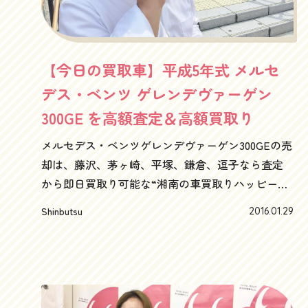
【今日の買取車】平成5年式 メルセ
デス・ベンツ ゲレンデヴァーゲン
300GE を高額査定＆高額買取り
メルセデス・ベンツゲレンデヴァーゲン300GEの売
却は、藤沢、茅ヶ崎、平塚、鎌倉、逗子なら査定
から即日買取り可能な“湘南の車買取りハッピーカ
ーズへ”大雪の後は春のような陽気で、まさに今年
Shinbutsu
2016.01.29
一番の冬晴れ！雲ひとつない空に、ゲレンデヴァ
ーゲンが映えます！！はい、というわけで、本日
の買取車は、メルセデス・ベンツが誇るゲレンデ
ヴァーゲン300GE3ドア。最近の豪華絢爛なセレブ
御用達Gクラスとは、ちょっと違って、質素堅実の