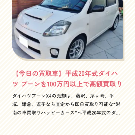
あその地域柄ってことで（笑）もちろんわたくし
も朝からいい波でサーフィンさせていただきまし
たよ～しかし、そろそろ水温も低くなってきたの
で、グローブが必要ですね～というわけで、そそ
くさと午前中にいい波に乗らせてもらって、午後
からは買取車のお引き取りへ。お電話とメールだ
けの査定だったので、正直不安でしたが、想像通
りのグッドコンディションでほっとしました。電
話とメールだけでスピード査定。修復歴は自己申
【今日の買取車】平成20年式ダイハ
告でお願いしておりますが、満額の高額買取りさ
ツ ブーンを100万円以上で高額買取り
せていただきました（笑）冬晴れの空にBMWのレ
ッドは映えますね～個人的な感覚ですが、このタ
ダイハツブーンX4の売却は、藤沢、茅ヶ崎、平
イプの1シリーズって、HID（イカリング）のヘッ
塚、鎌倉、逗子なら査定から即日買取り可能な“湘
ドライトだと結構いかついですが、ハロゲンだと
南の車買取りハッピーカーズ”へ平成20年式のダイ
なんだかいい人っぽい顔になりますよね～これも
ハツブーンを100万円以上で買取りなんてありえな
またレトリバーっぽいといいますか、可愛いとい
い！普通なら、まぁそうですよね！トヨタパッソ