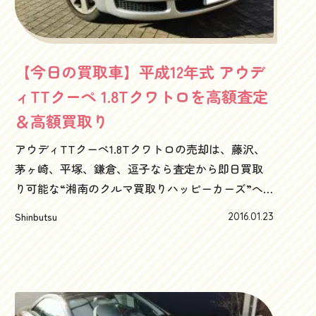
【今日の買取車】平成12年式 アウデ
ィTTクーペ 1.8Tクワトロを高額査定
＆高額買取り
アウディTTクーペ1.8Tクワトロの売却は、藤沢、
茅ヶ崎、平塚、鎌倉、逗子なら査定から即日買取
り可能な“湘南のクルマ買取りハッピーカーズ”へ
アウディTTクーペって、いいですよね～洗練され
Shinbutsu
2016.01.23
たヘルメットみたいな感じのエクステリアのアウ
トラインは（もちろんいい意味で）格好可愛い感
じだし、なんとなくレトリバーっぽいその顔も、
妙な魅力で、まあしようがないかなと、いろいろ
許せる感じが、ああ、ミレニアムイヤーのシルバ