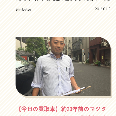
るらしいです。さすがに20年以上前の古い車なん
ード査定から即日高額買取り可能な“湘南の車買取
Shinbutsu
2016.01.19
で、やっぱり小さいホイルが似合うと思うし負担
りハッピーカーズ”へどうも最近はベンツが多いで
も少なくていいんじゃないかな～売るにはどっち
す。なぜか車買取りやっていると同じメーカーが
がいいんでしょうか？やっぱり18インチですかね。
続くんですよね～BMWが続いたり、MINIが続いた
メルセデス・ベンツ ゲレンデヴァーゲン300GEの
り、そして今年に入ってからはベンツがトレンド
きっちりと整備された直6SOHCエンジン期間も良
のようです。さて、関東地方、昨日はひどい雪で
好で、きっちりと指定工場で整備されているゲレ
したね～湘南では朝には雪が上がり、午後にはき
ンデはやっぱり違います。20年以上前の6気筒エン
れいさっぱり雨で流されて、お日様も出て気温も
ジンがなめらかにまわります。音がいい！しかし
上がったので、夜21:00指定のお引き取りをきっち
この時代のエンジンルームってほんとシンプル。
りやらせていただきました。もちろん夜のお引き
エンジンの向きがすぐわかって、どこに何があっ
取りや早朝のお引き取りは得意とするところなの
て何の役割をしてるかがなんとなく解りますよ
で、是非お仕事の後などご指定ください。もちろ
ね。最近の車は完全にカバーされてるので、まっ
ん査定の依頼も歓迎いたします。そんな中、お引
たくわかりませんし触れません（笑）湘南の海と
き取りさせていただいたのは、ベンツのど真ん
片瀬山から眺める富士山は最高ですさて、そんな
【今日の買取車】約20年前のマツダ
中、メルセデスベンツＥクラス。時代に合わせて
わけで、まだまだ書きたいことはありますが、内
丸目から角目へとイメチェンを図ったＷ212型です