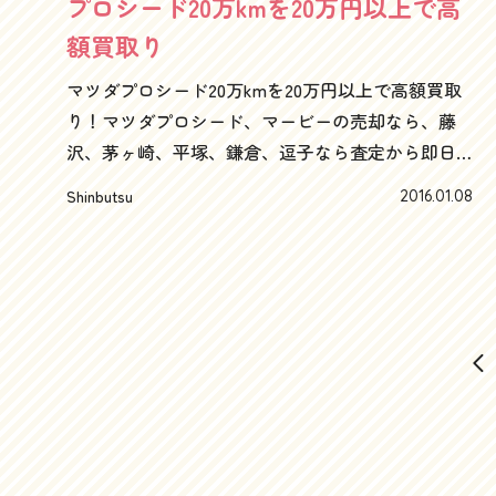
プロシード20万kmを20万円以上で高
装やインプレッションはまた次回！メルセデス・
が、最近のモデルの中では群を抜いて地味という
額買取り
ベンツゲレンデヴァーゲン300GEを中心としたゲレ
上品な印象ですよねアバンギャルドといえども、
ンデ、Gクラス、Ｅクラスはもちろん、Cクラス、
メッシュグリルです。静かにベンツですよね～Ｖ
マツダプロシード20万kmを20万円以上で高額買取
Bクラス、Ａクラスといったメルセデス・ベンツの
６ ３０００ｃｃのクリーンディーゼル ブルー
り！マツダプロシード、マービーの売却なら、藤
売却・査定の依頼、お問い合わせはこちらまで古
テック！もちろん高額査定です！！そしてなんと
沢、茅ヶ崎、平塚、鎌倉、逗子なら査定から即日
いベンツや、査定０円のベンツ、ローンがある車
いってもクリーンディーゼル！ディーゼルでV6！
買取り可能な“湘南の車買取ハッピーカーズ”へ男
Shinbutsu
2016.01.08
も、もちろん高額査定です。残債処理についての
まさにメルセデスベンツらしいですよね～走り出
の子なら誰でもときめくピックアップトラックき
ご相談もお気軽に！！湘南地域（藤沢・茅ヶ崎・
してもまったくディーゼルと感じさせない静寂さ
ました！もはや使命感とでもいいましょうか。２
平塚・鎌倉・逗子）では買取り価格＆顧客満足度
とスムーズさは、ツインターボでスポーツに振り
０年前、２０万キロの車におもいきった高額査定
No.1を目指しているハッピーカーズならほとんど新
切ったBMWとはまさに対極。コンセプトの違いが
を出せるのは、やはりハッピーカーズなんです
車から、10万kmオーバー、10年以上前の車も大歓
明確すぎて分かりやすいです。そんな感じなの
（笑）ナルディの小径ハンドルは、ハイソカー全
迎です！親切丁寧に査定します。ハッピーカーズ
で、ガソリンスタンドで思わず黄色（ハイオク）
盛だった高校時代を思い出させてくれます4WDピ
では価格決裁出来る者がお伺いしますので、わず
のレバーを握ってえらいことになりそうな予感が
ックアップの中でも、ちょっとした特別感という
か15分の査定で即決価格提示が可能です！！ちょっ
プンプンです。給油は絶対に緑（軽油）レバーで
か、より無骨な感じだったのが、このマツダプロ
と自分の愛車の相場を知りたいな～という方は是
す。黄色はいけません。油断大敵です。その割に
シードキャブプラスだと思います。これほど砂浜
非こちらのかんたんWeb査定でチェックしてみてく
は、実はこれAMGスポーツパッケージで、スポー
が似合う車も珍しいですよね～聞くと、オーナー