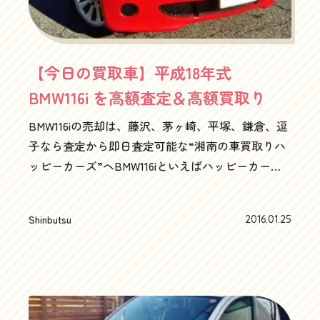
【今日の買取車】平成18年式
BMW116i を高額査定＆高額買取り
BMW116iの売却は、藤沢、茅ヶ崎、平塚、鎌倉、逗
子なら査定から即日査定可能な“湘南の車買取りハ
ッピーカーズ”へBMW116iといえばハッピーカーズ
です。大雪の後の冬晴れって感じで、今日はいい
天気でしたね～富士山も鮮明に見えましたね～夜
Shinbutsu
2016.01.25
明け頃、富士山とまん丸お月様が朝日に照らされ
る様子は、時間が止まってる感じでしたね！雪の
後の湘南は、結構いい波になって、サーファーも
自然と集まってきていました。湘南の他の地域の
方からすればこんな真冬に異常な感じですが、ま