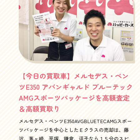
W463型二代目ゲレンデヴァーゲン。ファブリック
シートでショートボディってところがまた奥ゆか
しいです。「Gクラスって呼ばないでっ」て感じが
一般庶民的にも好感度大ですよね。そして以外に
も車幅は1800mm。これはもしや、一般的なマンシ
ョンの駐車場にも入るではありませんか！高さも
1950mmと2m以下！メルセデス・ベンツゲレンデヴ
ァーゲンには富士山が似合います背面タイヤを外
【今日の買取車】メルセデス・ベン
してスムージング（キット）されて、これはこれ
ですっきりとまとまっていて、全く古さを感じさ
ツE350 アバンギャルド ブルーテック
せないですよね～むしろ今時感たっぷり。そんで
AMGスポーツパッケージを高額査定
もって３ドアだから、センターピラーからCピラー
＆高額買取り
に向けて伸びる後ろのスクエアなラインが車っぽ
くてさらにいいですよね。個人的には、ホイルと
メルセデス・ベンツE350AVGBLUETECAMGスポー
タイヤは小さい方が好みなんですが、これはAMG
ツパッケージを中心としたＥクラスの売却は、藤
の18インチを装着。でも15インチの純正ホイルもあ
沢、茅ヶ崎、平塚、鎌倉、逗子なら１５分のスピ