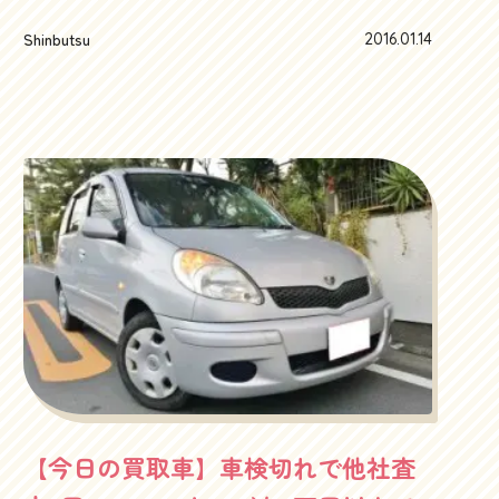
と、グッドタイミングで素敵なお車を買取りさせ
ョンですが、まあそれは置いておいて、特にター
ていただきました。はい、V8 5000cc、文句なし
Shinbutsu
2016.01.14
ボが軽快。割りと下からシュンシュンまわりま
のメルセデス・ベンツ500SLです。19インチのAMG
す。アクセルオフで、繊細なブローオフバルブの
アルミホイールが決まっててすこぶる格好良いで
音もシュルシュル心地いいです。国産の社外パー
す。アクセルをちょいと深く踏むと、ヌオーっと
ツにありがちな鶏のしゃっくりのような迫力はな
加速します。V8のなんか下からくる滑らかな振動
いんですが、品の良さがスポーツカーでもやっぱ
が痺れます！これ以上踏むとホイルスピンするか
りアウディだなと再認識させてくれます。マニュ
な～ってくらい、背中がレザーシートにくっつき
アル車は特に高く査定します。マニュアル車の買
ます。ああ、500SLって、10年前から500SLだな～
取りはハッピーカーズにおまかせ！そしてお決ま
って再認識できます。最高です（笑）メルセデ
りの３ペダルの６速マニュアル！リバースギアに
ス・ベンツ500SLを中心としたオープンカーの売却
どうやって入れるのかな～と思って、押したり引
は、オープンカー買取りに特化したハッピーカー
いたりしてみたんですが、やっぱり、押しなが
ズへお任せくださいしかし真冬でも、オープンカ
ら、が正解でした。このあたり、クラシックMINIだ
ーの入庫の勢いが止まりません。ハッピーカーズ
と引きながら、なので、いろいろ乗ってみると、
湘南本店では、オープンカー、カブリオレ、ロー
各社リバースへのシフトチェンジへの配慮が面白
【今日の買取車】車検切れで他社査
ドスターの買取比率が３割くらいあります。ほと
いです。左ハンドルも高額査定ポイントなんで