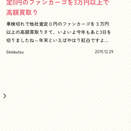
定0円のファンカーゴを3万円以上で
んど専門店並です。というのも、オープンカーに
す。左ハンドルのクルマ特に高く買取ります！左
高額買取り
はオープンカーならではの査定ポイントがあっ
ハンドル、６速マニュアル、革シート。はい、高
て、それはそれで、しっかり見ないと高値が出せ
額査定ポイント全部おさえていますね。昨年のブ
車検切れで他社査定０円のファンカーゴを３万円
ません。だからこそ、オープンカーの査定ポイン
ログで↓【今日の相場】平成15年式アウディTTク
以上の高額買取りさて、いよいよ今年もあと3日を
トを熟知しているハッピーカーズが高値で買取り
ーペを査定した場合とありますが、やはりこの３
切りましたね～年末といえばやはり紅白ですよ
ができるんです。なるほど～ですね！ウッドパネ
点セットが揃うと、３割以上高い査定がでまし
ね！最近の悩みといえば、毎年紅白の２部までに
ルでさすがの内装、レザーシートはもちろん高額
Shinbutsu
2015.12.29
た。ビルっシュタインのショックアブソーバーで
寝てしまうこと。気がつけば元旦の朝を迎えてい
査定ポイント！500SLクラスだと、文句なしのフル
足元から高額査定！で、おまけといってはなんで
るという有様なので、ことしは除夜の鐘聞いて、
装備ですが、やっぱりベンツのレザーシートはい
すが、ビルシュタインのショックできっちり経年
さだまさし観るぞ～と固く決意するのでありまし
いですね！革シートは外車の査定では絶対的な高
劣化にも対応してました。きっと次のオーナーは
た。そんなわけで、いよいよカウントダウンまで
額査定ポイントとなっています。さて、そんなわ
幸せでしょうね～走行5万km！こんなアウディTT
押し迫ってきましたが、バンバン車買取りの方は
けで、SL500はもちろん、メルセデス・ベンツの売
クーペ、そんなにありません（笑）さて、そんな
やっております。銀行さえやっていれば即日お振
却・査定の依頼、お問い合わせはこちらまで古い
わけで、アウディTTクーペはもちろん、アウディ
り込みもできますので、いつでもご相談くださ
ベンツや、査定０円のベンツ、ローンがある車
A4、A3、A1等のアウディの査定の依頼、お問い合
い。ファンカーゴやヴィッツ、ist、アリオン、プ
も、もちろん高額査定です。残債処理についての
わせはこちらまで。湘南地域（藤沢・茅ヶ崎・平
レミオ、パッソ等のトヨタ車の売却は、藤沢、茅
ご相談もお気軽に！！湘南地域（藤沢・茅ヶ崎・
塚・鎌倉・逗子）では買取り価格＆顧客満足度No.1
ヶ崎、平塚、鎌倉、逗子なら査定から即日買取可