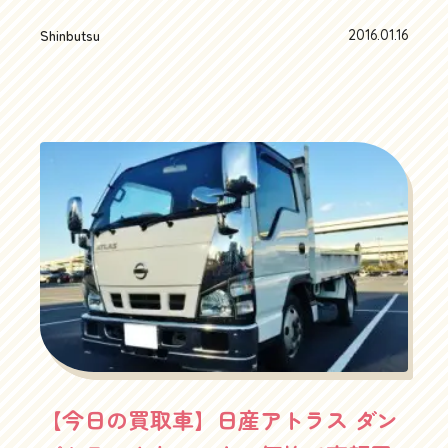
うか、、なんでもかんでもHIDとかLEDって時代で
の兄弟車といいますか、これパッソのダイハツ版
すが、ハロゲンは見た目でも味がありますよね。
です。でも生産はダイハツでパッソも実はダイハ
Shinbutsu
2016.01.16
さて、そんなわけで、BMW1シリーズはもちろん、
ツ製なんですよね、へぇ～。しかしトヨタパッソ
3シリーズ、335iカブリオレ、335iクーペ、320iクー
にしても平成20年式で100万円以上の買取価格がつ
ペ、320i、323i、320iツーリング、325iツーリングの
くかっていうと、よほどのことがあってもまずな
売却・査定の依頼、お問い合わせはこちらまで湘
いと思います。ちょっと足せば28年式の新車が買
南地域（藤沢・茅ヶ崎・平塚・鎌倉・逗子）では
えちゃいますもんね。が、しかーし、、このブー
買取り価格＆顧客満足度No.1を目指しているハッピ
ンはちょっと特別なんです。ボンネットの穴。エ
ーカーズならほとんど新車から、10万kmオーバ
アインテークといいますか、ボンネットのほとん
ー、10年以上前の車も大歓迎です！親切丁寧に査定
どすべてを覆うそのカバー。ただものではない感
します。ハッピーカーズでは価格決裁出来る者が
じ満載ですよね。そう、これはダイハツが誇るま
お伺いしますので、わずか15分の査定で即決価格提
さかの名車、モータースポーツのために開発され
示が可能です！！ちょっと自分の愛車の相場を知
たダイハツブーンX4！その中でもアッパーグレー
りたいな～という方は是非こちらのかんたんWeb査
ドの、ダイハツブーンX4ハイグレードパッケージ
定でチェックしてみてください↓ハッピーカーズ
ではありませんか！BMWでいえばM3、ベンツでい
【今日の買取車】日産アトラス ダン
オフィシャルサイトhttps://happycars.jp愛車を高
えばAMGシリーズに値する、競技のベース車両と