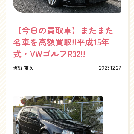
【今日の買取車】またまた
名車を高額買取!!平成15年
式・VWゴルフR32!!
坂野 直久
2023.12.27