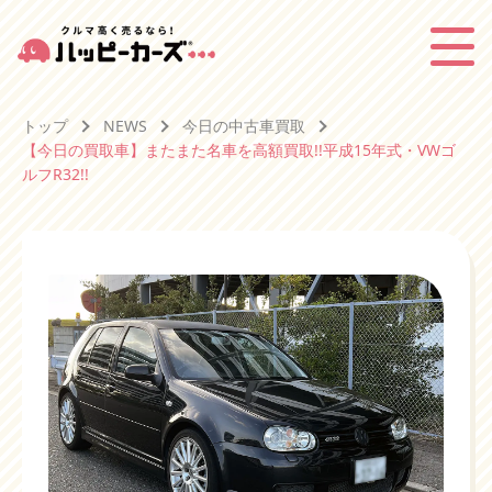
トップ
NEWS
今日の中古車買取
【今日の買取車】またまた名車を高額買取!!平成15年式・VWゴ
ルフR32!!