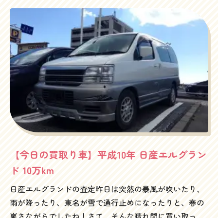
んでしたが、このタイプのジムニーではありえない高額
回り。とにかく軽かいな感じを全面に出したトヨタのパ
査定出ました（笑）海老名まできて手ぶらで帰るわけに
ッソとかヴィッツなどとは、基本的な走りにたいするこ
はいきません！やりすぎた感があるので、だれか買って
だわりの違いみたいなものが伝わってきます。味付けは
ください。フェンダーをぶつけてるのも味といえば味の
欧州車に近い感じで、路面にへばりつきながらまっすぐ
ズバリ、マイナス査定…そしてなぜか後付パワステ仕様
走るというか、まあしっとりしていいんですよこれが。
（笑）この軽さとこの馬力。おもろー！！腰高な感じで
1300ccのエントリーカーとはとても思えぬ出来映えじゃ
ふらふらしつつも、アクセル踏めばリニアに加速。イン
ないでしょうか。そんなわけで長くなりましたが、マツ
タークーラー付ターボのせいか、馬力は十分。エンジン
ダデミオはもちろん、キズ・ヘコミで安く買いたたかれ
調子いいな～雪道、林道、砂浜キングなのもわかる気が
たくない方、また、査定に行って気分よく帰りたい方
します。ちなみに車検は今年の8月まであり。このまま乗
は、是非ハッピーカーズの査定を体験してください。お
れます。錆や朽ち果て感も、海に自然になじむ感じで
問い合わせはこちらまでフリーダイヤル0120-505-289
GOOD！どなたか欲しい方いましたら格安でお譲りしま
【今日の買取り車】平成10年 日産エルグラン
す。サーファー車としても、山車としても割り切った男
ド 10万km
らしい感じがわかる方。至急連絡くださいませ。ジムニ
日産エルグランドの査定昨日は突然の暴風が吹いたり、
ーの査定は、違いの分かるハッピーカーズまでフリーダ
雨が降ったり、東名が雪で通行止めになったりと、春の
イヤル 0120-505-289
嵐さながらでしたね！さて、そんな晴れ間に買い取った