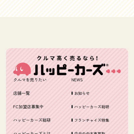
万km台ですが、きっとこの買取車は輸出されることにな
るのかな～この型のA4セダンって、昔やたら輸出しまく
っていた時代がありましたが、今はどうでしょう？どっ
ちにしても、次のオーナーにも大事にしてもらいたいで
すよね～しかし、アウディ、格好いいな…アウディの高
額査定ならハッピーカーズまで！愛車の無料査定はお気
軽にこちらまでどうぞフリーダイアル 0120-505-289
クルマを売りたい
NEWS
店舗一覧
お知らせ
FC加盟店募集中
ハッピーカーズ総研
ハッピーカーズ総研
フランチャイズ特集
ハッピーカーズとは
今日の中古車買取