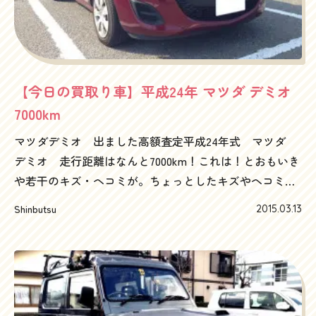
のスモーキーの脇あたりにさり気なく停めていたスピー
ドイエローのポルシェボクスター986型です。雨に濡れて
ボディがしっとりと骨董通りの風景から浮かび上がる光
景は、あこがれと共に15年以上経った今でも心の中で色
あせることなく当時の眩しさを保っています。さて、そ
【今日の買取り車】平成24年 マツダ デミオ
んなわけで987、981と進化していったボクスターです
7000km
が、やはり一発目の登場のインパクトには及ばないです
マツダデミオ 出ました高額査定平成24年式 マツダ
よね。確かに最新のポルシェが最良なのですが。ボクス
デミオ 走行距離はなんと7000km！これは！とおもいき
ターのデビューは、本当に鮮烈でした。ポルシェセンタ
や若干のキズ・ヘコミが。ちょっとしたキズやヘコミを
ー青山を前にして、ふと昔のことを思い出した夜でし
徹底的につついて買いたたくというやり方の買取り店は
た。そんなわけで、ポルシェ ボクスター 986型 特に
Shinbutsu
2015.03.13
いまだにあるとよく聞きますが、よっぽどの致命傷じゃ
高額査定、高額買取り中です！ポルシェ売却・査定のお
ないかぎりはいくらか費用をかければなおるわけで、そ
問い合せはハッピーカーズ ポルシェ部 担当しんぶ
のあたりを丁寧にご説明させていただきながらしっかり
つ までお気軽にどうぞフリーダイヤル 0120-505-289
査定、希望価格へなんとか近づけさせていただきまし
た！やはり、ご依頼いただいた方の気分を悪くしてま