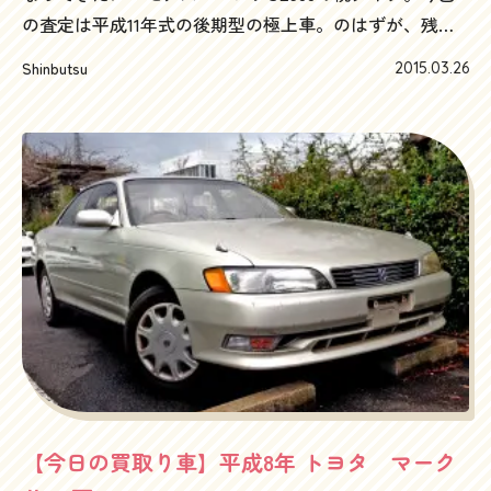
の査定は平成11年式の後期型の極上車。のはずが、残念
なことに、事故を起こしてしまい、事故現状車となって
Shinbutsu
2015.03.26
います。ちょうど写真に写っていない側が大変なこと
に…自走できればそうはいってもベンツSL500、それで
もいくらかの査定はつきますが、自走不可能のなると、
なかなか査定は出しにくくなるのが現実です。一度、自
走するつもりでお伺いしたのですが、「おっと、これは
自走無理ですね～」というわけで、後日、ローダー、も
ろもろ手配しました。そんなわけで、本日ローダーとド
ライバーと共に現場へ！ハードトップを持ち帰らなくて
はいけないので、それを車に装着。取説を見ながら苦闘
（笑）屋内駐車場（地下駐車場じゃなくてまだ良かっ
た）からなんとか自走で引っ張り出してから、ローダー
へ積載。SL500の事故現状車こんな感じです。閑静な住
宅街で、ひと汗かきました。冷や汗にならなくてよかっ
【今日の買取り車】平成8年 トヨタ マーク
たです。さて、自走不可能となってしまうと、とにかく