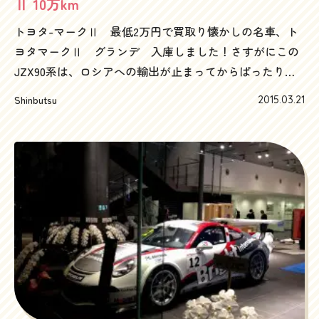
Ⅱ 10万km
車ってやつは、動かすのにお金がかかる代物で、車体自
トヨタ-マークⅡ 最低2万円で買取り懐かしの名車、ト
体にはまだ価値はあるのに、人件費、ローダー、置き場
ヨタマークⅡ グランデ 入庫しました！さすがにこの
所など、様々な経費が掛かるので、買い取り屋さんから
JZX90系は、ロシアへの輸出が止まってからぱったりと
むしろ請求がくる、なんてことも、少なくないかもしれ
値がつかなくなってしまったようです。当然国内の買取
ません。事故現状車の陸送ですが、こういったしっかり
Shinbutsu
2015.03.21
価格も基本ゼロ査定。そうは行ってもそこはハッピーカ
と価値のある車なら、実際には少々経費を使っても換金
ーズ。ゼロ円査定はありません。２万円で買取らせてい
できることも多いです。ハッピーカーズでは事故現状車
ただきました。そうはいってもマークⅡ、まだまだ人気
も状況を見てフェアなプライシングで買取りを行ってい
で、100系、110系であれば、まだまだ値段が付きますの
ます。もし、「ひとまずディーラーに置いてるけど処分
でご相談ください。クルクル回る軽いパワステ。足を乗
をどうしようかなぁ」というようなお悩みの車があれば
せればグイっと加速するアクセル。これぞまさにトヨタ
是非ハッピーカーズへご相談ください。解決方法を一緒
のハイソカー！40代以降の方には、是非手のひらでハン
に考えましょう。ご相談はお気軽にこちらまでフリーダ
ドルをクルクル回す感じを思い出していただきたいです
イヤル 0120-505-289
（笑）そして時代はマークXへ。特に、2007年式 マー
クX 積極買取中です！マークⅡ、マークXの査定、売却
のご相談は是非ハッピーカーズまで。フリーダイヤル