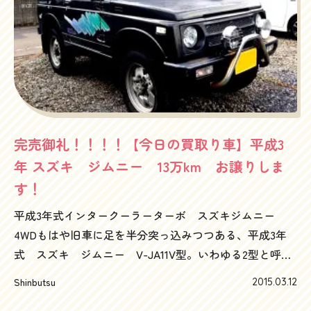
で、車を買ってやろうという気はないんですよね、ハッ
ピーカーズは。そしてお約束通り、当日名義変更、抹消
手続きをコンプリートしました。こういった安心を提供
するということも忘れちゃいません！4時に受付終了す
る平塚の陸運支局になんとか滑り込みセーフ。最後は笑
顔でありがとうと言われたい！恰好いいですが、実際そ
れ本音です。そうじゃなきゃやってられませんよね！で
もビジネスはなかなか大変。またこんなに高く買い取っ
完売御礼！！！！【今日の買取り車】平成3
ちゃって大丈夫かな～？？と不安な夜を過ごすことにな
年 スズキ ジムニー 13万km お譲りしま
りますが、まあ大丈夫でしょう～！！って感じですが、
す！
出会いは一期一会。天気が最高の中、海辺で車談義って
平成3年式インタークーラーターボ スズキジムニー
のもなかなかいいもんです。そんでもって、デミオのイ
4WDもはや旧車に足を半分突っ込みつつある、平成3年
ンプレッション。このデミオを回送して運転してみる
式 スズキ ジムニー V-JA11V型。いわゆる2型と呼ば
と、いやーこれいいな～！！ってのが正直な感想。ちょ
れるモデルで、インタークーラー付ターボで出力58ps。
っぴり驚き！最近のマツダの小型車ってこんないいいの
Shinbutsu
2015.03.12
もちろん5速マニュアル。さすがに高額査定とはいきませ
～と驚きでした。これは平成24年式なんですが、特に足