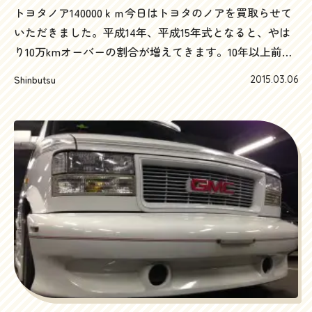
トヨタノア140000ｋｍ今日はトヨタのノアを買取らせて
いただきました。平成14年、平成15年式となると、やは
り10万kmオーバーの割合が増えてきます。10年以上前の
車で、10万km以上の過走行車は、値段が付かないことを
Shinbutsu
2015.03.06
理由に、自宅までなかなか査定に来てくれないのが現実
のようです。そこはやはりハッピーカーズの出番でしょ
う。神奈川県下、それも湘南地域なら、どこへでも瞬時
に出張査定に飛んでいきます。10万kmオーバー大歓迎！
おそらくどこよりも高い査定を出していると思います。
だから買取らせていただけてるんですが…思えば10万km
オーバーの車、たくさん買ったな～カローラフィールダ
ーにヴィッツ、カリーナ、RAV4、ランクル、ウィッシ
ュ、カローラランクス、アレックス、ハイエースにタウ
ンエースまで、トヨタ車はほとんどやったような…これ
までの実績からいくと、このタイプのノアAZR60だと輸
出になるんですよね。去年タンザニアに現地法人までつ