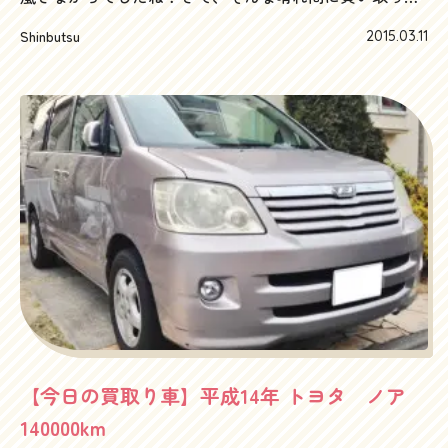
車が日産エルグランドです。さすがに20年近く前の車な
Shinbutsu
2015.03.11
ので高額査定とはいきませんが、しっかり値段はつけさ
せていただいたつもりでございます。エルグランドっ
て、年式とグレード、走行距離によって、査定額に結構
開きがあるんですよね～オークション相場はもちろん、
買取り相場的にも5万km違うと走行距離で50万以上差が
出たりします。でもあらためて、電動カーテンがういー
んって動くと、日本車の奥深さをあらためて感じますよ
ね。まさにおもてなし車。そしてツインサンルーフから
見上げると、澄み渡る青い空！もう春はそこまでですね
～日産エルグランドの査定は、ハッピーカーズまでお気
軽にどうぞ！フリーダイヤル0120-505-289
【今日の買取り車】平成14年 トヨタ ノア
140000km