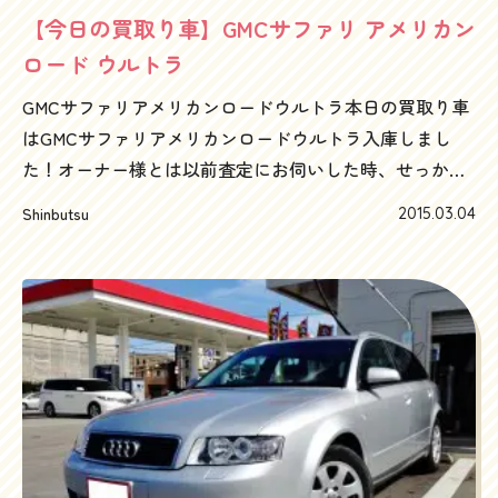
くっちゃったので、そのへんの中古車アフリカ輸出事情
【今日の買取り車】GMCサファリ アメリカン
には詳しいつもりです。10年以上前の車、10万km以上の
ロード ウルトラ
車の査定は、まずはハッピーカーズへお声がけくださ
GMCサファリアメリカンロードウルトラ本日の買取り車
い。ノアでおもいだしましたけど、このタイプはAZR60
はGMCサファリアメリカンロードウルトラ入庫しまし
という型式ですが、その前の型、タウンエースノアの
た！オーナー様とは以前査定にお伺いした時、せっかく
SR60って型も、まだまだ値段付きます。むしろAZR60よ
のグッドコンディションのいい車だから、今すぐ決断さ
り高いこともしばしばあります。タウンエースノア、ノ
Shinbutsu
2015.03.04
れない方がいいんじゃないですかとお話ししてから半
ア、ヴォクシーの査定も、一番高い買取金額が出ると評
月。https://happycars.jp/blog20150216/やはり手放すこ
判の地元の味方ハッピーカーズへ！お気軽にお電話くだ
とにしましたと前オーナー様。どうせ手放すならハッピ
さい！フリーダイヤル 0120-505-289
ーカーズさんにとうれしいお言葉を頂きました。今売っ
た方がいいですとか、今ならいくら出しますとか、すぐ
売りましょうとか、オーナーをたたみこむような買い方
が主流のこの業界、オーナーの気持ちになって話し込ん
で、すぐに買わないやり方は買取り業者としては本当に
ダメななやり方かもしれませんが、まあそれがハッピー