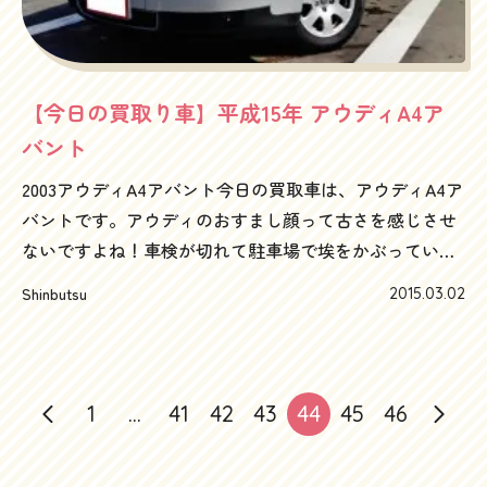
カーズらしさなんで、それが少しでもオーナー様に認め
られると嬉しいですよね。もちろん高く買うことは大前
提としてですけど。考えてみると、ハッピーカーズの買
い取り車の中での外車比率って、すこぶる高いんです。
【今日の買取り車】平成15年 アウディA4ア
70%以上くらい外車のような気も。そんなわけで、こだ
バント
わりのある車は、是非ハッピーカーズまでお声掛けくだ
2003アウディA4アバント今日の買取車は、アウディA4ア
さい。これからもたくさんのオーナーたちと、車談義し
バントです。アウディのおすまし顔って古さを感じさせ
たいな～お問い合わせはお気軽にこちらまで0120-505-
ないですよね！車検が切れて駐車場で埃をかぶっていた
289
車でしたが、洗車してみてびっくり！なんと新車のよう
Shinbutsu
2015.03.02
な輝きに。ついついホイルの穴まで手洗いしていたりし
て（笑）査定の依頼があった時は、正直、アウディのセ
ダンじゃなくて、この年式のアバントは高額査定は厳し
いかな～という印象でしたが、輸出で実績のある車なの
1
…
41
42
43
44
45
46
で、しっかり査定金額を出させていただきました。買取
った車が綺麗になると、なんか嬉しくなります。距離は8