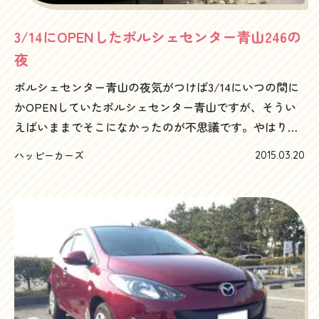
0120-505-289
3/14にOPENしたポルシェセンター青山246の
夜
ポルシェセンター青山の夜気がつけば3/14にいつの間に
かOPENしていたポルシェセンター青山ですが、そうい
えばいままでそこになかったのが不思議です。やはり青
山にはポルシェがよく似合う！！六本木とかギラギラし
ハッピーカーズ
2015.03.20
たところもいいけど、個人的には、南青山５丁目や４丁
目あたりの住宅地の路地にしれっと止まっているポルシ
ェが好きなんですよね～それも現行型というよりは、少
し年季が入っていて、力が抜けててあまり乗ってない感
じのポルシェなんか景色的には最高だと思います。これ
までに一番印象に残っているポルシェは、某出版社勤務
だったころ、今では超有名クリエイティブディレクター
になってしまった某氏が、編集部へ来るときに骨董通り