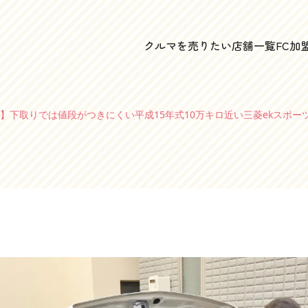
クルマを売りたい
店舗一覧
FC加
】下取りでは値段がつきにくい平成15年式10万キロ近い三菱ekスポー