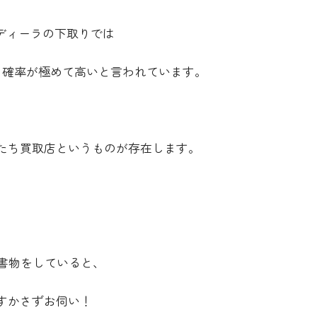
、ディーラの下取りでは
う確率が極めて高いと言われています。
たち買取店というものが存在します。
、
バで書物をしていると、
すかさずお伺い！