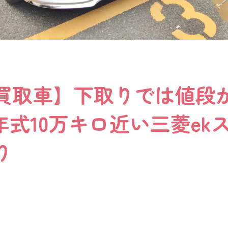
買取車】下取りでは値段
年式10万キロ近い三菱ek
り