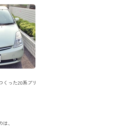
つくった20系プリ
のは、